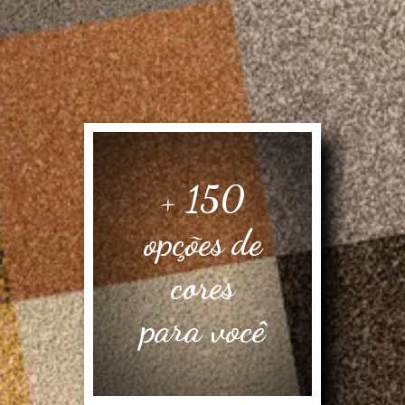
+ 150
opções de
cores
para você